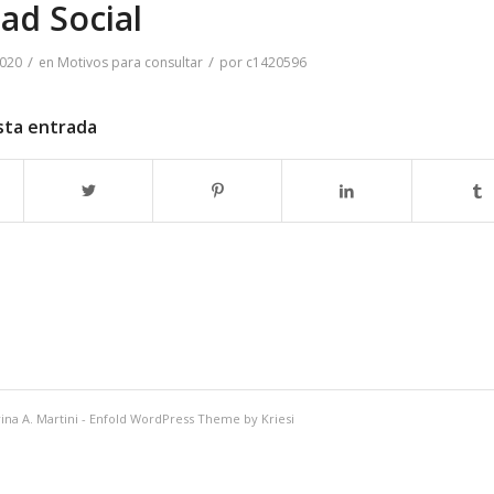
ad Social
/
/
2020
en
Motivos para consultar
por
c1420596
sta entrada
ina A. Martini
-
Enfold WordPress Theme by Kriesi