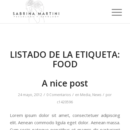
LISTADO DE LA ETIQUETA:
FOOD
A nice post
/
/
/
24 mayo, 2012
0 Comentarios
en
Media
,
News
por
c1420596
Lorem ipsum dolor sit amet, consectetuer adipiscing
elit. Aenean commodo ligula eget dolor. Aenean massa.
Cum sociis natoque penatibus et magnis dis parturient