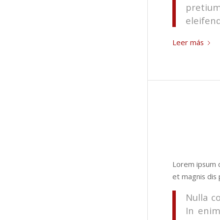
pretiu
eleifend
Leer más
Lorem ipsum d
et magnis dis 
Nulla c
In enim