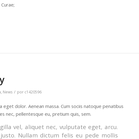
a Curae;
y
/
a
,
News
por
c1420596
la eget dolor. Aenean massa. Cum sociis natoque penatibus
ies nec, pellentesque eu, pretium quis, sem.
lla vel, aliquet nec, vulputate eget, arcu.
 justo. Nullam dictum felis eu pede mollis