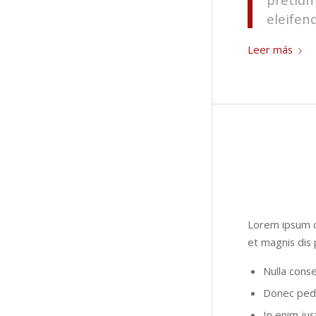
eleifend
Leer más
Lorem ipsum d
et magnis dis 
Nulla cons
Donec pede 
In enim jus