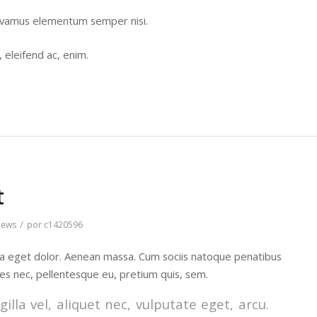
 Vivamus elementum semper nisi.
, eleifend ac, enim.
t
/
ews
por
c1420596
la eget dolor. Aenean massa. Cum sociis natoque penatibus
ies nec, pellentesque eu, pretium quis, sem.
lla vel, aliquet nec, vulputate eget, arcu.