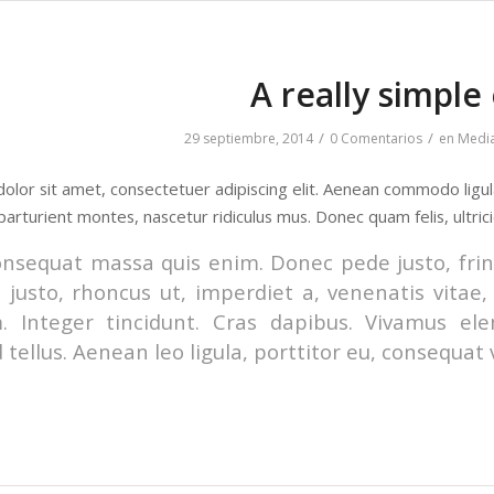
A really simple
/
/
29 septiembre, 2014
0 Comentarios
en
Medi
olor sit amet, consectetuer adipiscing elit. Aenean commodo ligu
parturient montes, nascetur ridiculus mus. Donec quam felis, ultric
onsequat massa quis enim. Donec pede justo, fringi
 justo, rhoncus ut, imperdiet a, venenatis vitae,
m. Integer tincidunt. Cras dapibus. Vivamus e
 tellus. Aenean leo ligula, porttitor eu, consequat 