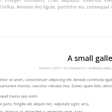
 tellus. Aenean leo ligula, porttitor eu, consequat 
A small gall
/
/
24 enero, 2013
0 Comentarios
en
Media
,
News
olor sit amet, consectetuer adipiscing elit. Aenean commodo ligu
parturient montes, nascetur ridiculus mus. Donec quam felis, ultric
equat massa quis enim.
justo, fringilla vel, aliquet nec, vulputate eget, arcu.
to, rhoncus ut, imperdiet a, venenatis vitae, justo.