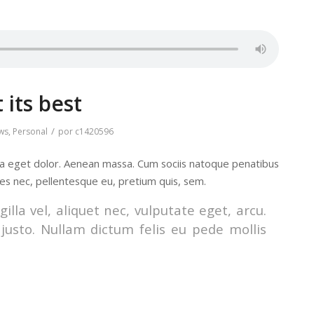
 its best
/
ws
,
Personal
por
c1420596
la eget dolor. Aenean massa. Cum sociis natoque penatibus
ies nec, pellentesque eu, pretium quis, sem.
lla vel, aliquet nec, vulputate eget, arcu.
 justo. Nullam dictum felis eu pede mollis