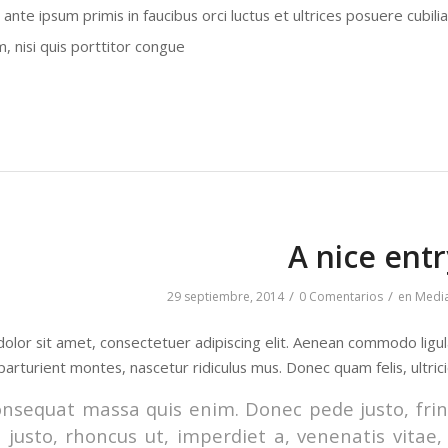
ante ipsum primis in faucibus orci luctus et ultrices posuere cubili
, nisi quis porttitor congue
A nice entr
/
/
29 septiembre, 2014
0 Comentarios
en
Medi
olor sit amet, consectetuer adipiscing elit. Aenean commodo ligu
parturient montes, nascetur ridiculus mus. Donec quam felis, ultric
onsequat massa quis enim. Donec pede justo, fringi
 justo, rhoncus ut, imperdiet a, venenatis vitae,