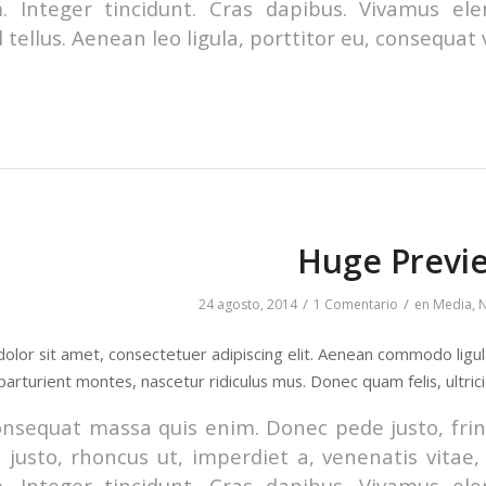
m. Integer tincidunt. Cras dapibus. Vivamus e
 tellus. Aenean leo ligula, porttitor eu, consequat 
Huge Previ
/
/
24 agosto, 2014
1 Comentario
en
Media
,
olor sit amet, consectetuer adipiscing elit. Aenean commodo ligu
parturient montes, nascetur ridiculus mus. Donec quam felis, ultric
onsequat massa quis enim. Donec pede justo, fringi
 justo, rhoncus ut, imperdiet a, venenatis vitae,
m. Integer tincidunt. Cras dapibus. Vivamus e