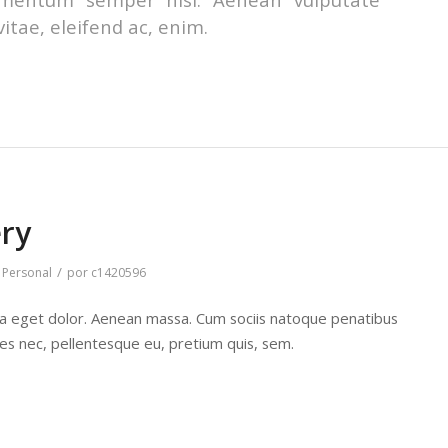
vitae, eleifend ac, enim.
ery
/
,
Personal
por
c1420596
la eget dolor. Aenean massa. Cum sociis natoque penatibus
ies nec, pellentesque eu, pretium quis, sem.