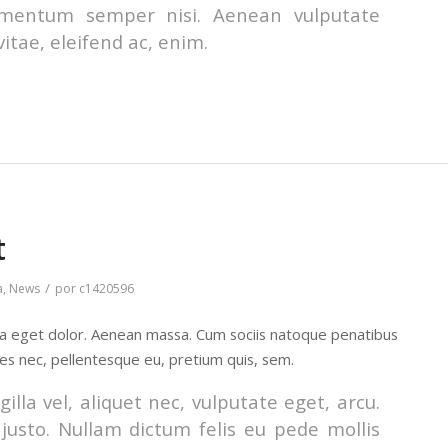
lementum semper nisi. Aenean vulputate
vitae, eleifend ac, enim.
t
/
a
,
News
por
c1420596
la eget dolor. Aenean massa. Cum sociis natoque penatibus
ies nec, pellentesque eu, pretium quis, sem.
lla vel, aliquet nec, vulputate eget, arcu.
 justo. Nullam dictum felis eu pede mollis