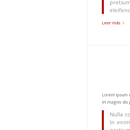
pretiu
eleifend
Leer más
Lorem ipsum d
et magnis dis 
Nulla c
In enim
pretiu