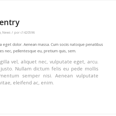
 entry
/
a
,
News
por
c1420596
la eget dolor. Aenean massa. Cum sociis natoque penatibus
ies nec, pellentesque eu, pretium quis, sem.
lla vel, aliquet nec, vulputate eget, arcu.
 justo. Nullam dictum felis eu pede mollis
lementum semper nisi. Aenean vulputate
vitae, eleifend ac, enim.