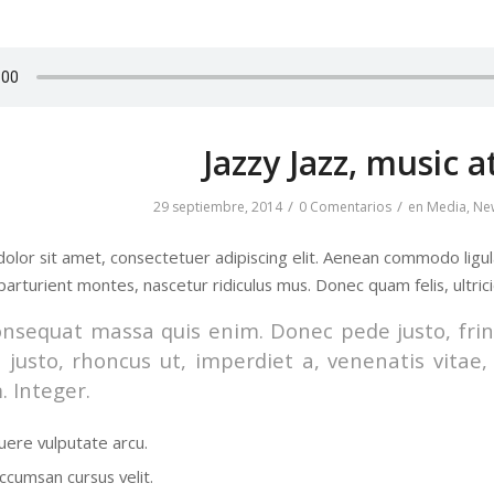
Jazzy Jazz, music at
/
/
29 septiembre, 2014
0 Comentarios
en
Media
,
Ne
olor sit amet, consectetuer adipiscing elit. Aenean commodo ligu
parturient montes, nascetur ridiculus mus. Donec quam felis, ultric
onsequat massa quis enim. Donec pede justo, fringi
 justo, rhoncus ut, imperdiet a, venenatis vitae,
. Integer.
ere vulputate arcu.
ccumsan cursus velit.