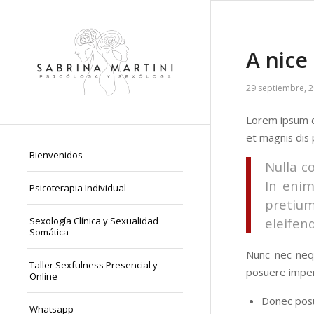
A nice
29 septiembre, 
Lorem ipsum d
et magnis dis 
Bienvenidos
Nulla c
In enim
Psicoterapia Individual
pretiu
Sexología Clínica y Sexualidad
eleifend
Somática
Nunc nec nequ
Taller Sexfulness Presencial y
posuere imper
Online
Donec posu
Whatsapp