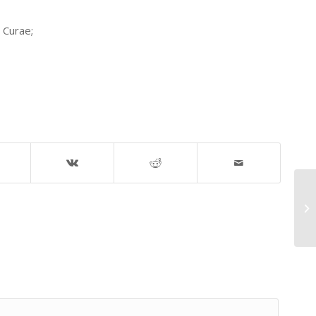
a Curae;
Ja