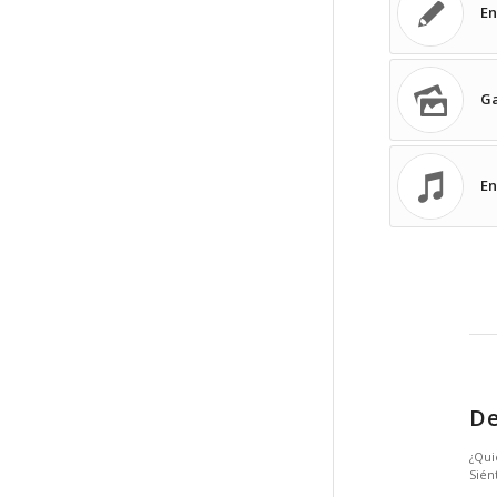
En
Ga
En
De
¿Qui
Sién