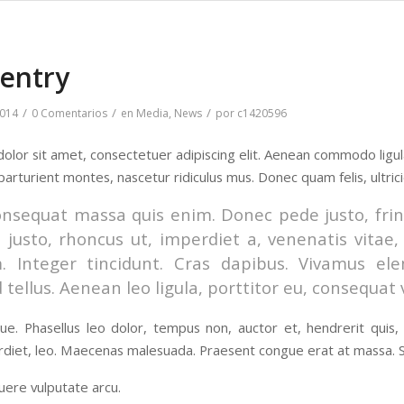
 entry
/
/
/
2014
0 Comentarios
en
Media
,
News
por
c1420596
olor sit amet, consectetuer adipiscing elit. Aenean commodo ligu
parturient montes, nascetur ridiculus mus. Donec quam felis, ultric
onsequat massa quis enim. Donec pede justo, fringi
 justo, rhoncus ut, imperdiet a, venenatis vitae,
m. Integer tincidunt. Cras dapibus. Vivamus e
 tellus. Aenean leo ligula, porttitor eu, consequat 
e. Phasellus leo dolor, tempus non, auctor et, hendrerit quis, ni
diet, leo. Maecenas malesuada. Praesent congue erat at massa. Se
ere vulputate arcu.